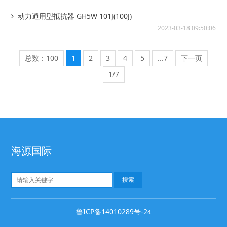
动力通用型抵抗器 GH5W 101J(100J)
2023-03-18 09:50:06
总数：100
1
2
3
4
5
...7
下一页
1/7
海源国际
鲁ICP备14010289号-2
4