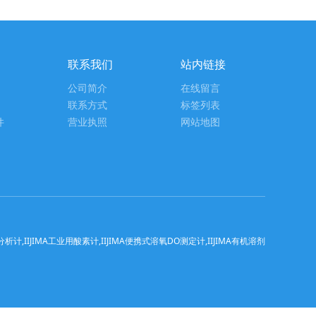
联系我们
站内链接
公司简介
在线留言
联系方式
标签列表
件
营业执照
网站地图
IIJIMA工业用酸素计,IIJIMA便携式溶氧DO测定计,IIJIMA有机溶剂