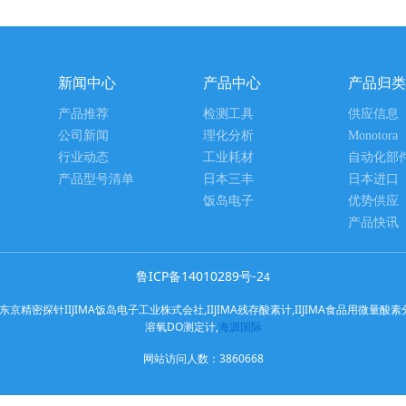
新闻中心
产品中心
产品归类
产品推荐
检测工具
供应信息
公司新闻
理化分析
Monotora
行业动态
工业耗材
自动化部
产品型号清单
日本三丰
日本进口
饭岛电子
优势供应
产品快讯
鲁ICP备14010289号-2
4
针IIJIMA饭岛电子工业株式会社,IIJIMA残存酸素计,IIJIMA食品用微量酸素分析计,
溶氧DO测定计,
海源国际
网站访问人数：
3860668