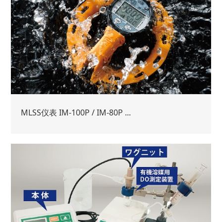
MLSS仪表 IM-100P / IM-80P ...