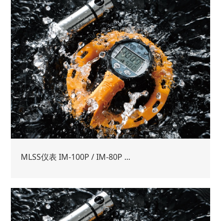
MLSS仪表 IM-100P / IM-80P ...