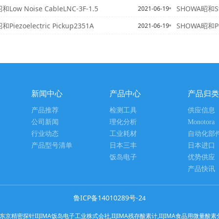
Low Noise CableLNC-3F-1.5
SHOWA昭和Sta
2021-06-19
Piezoelectric Pickup2351A
SHOWA昭和Por
2021-06-19
新闻中心
产品中心
产品归类
产品推荐
检测工具
供应信息
公司新闻
理化分析
Monotora
行业动态
工业耗材
自动化部
产品型号清单
日本三丰
日本进口
饭岛电子
优势供应
产品快讯
鲁ICP备14010289号-2
4
针IIJIMA饭岛电子工业株式会社,IIJIMA残存酸素计,IIJIMA食品用微量酸素分析计,