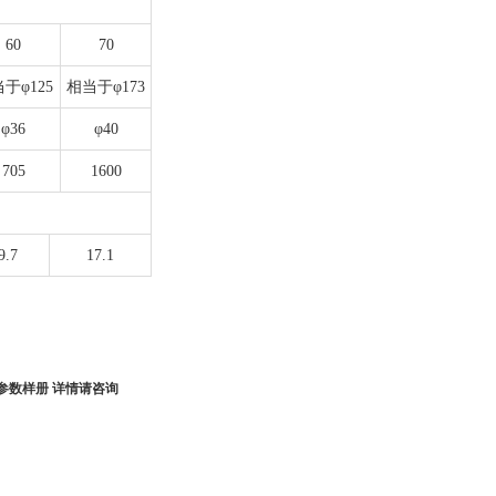
60
70
于φ125
相当于φ173
φ36
φ40
705
1600
9.7
17.1
料参数样册 详情请咨询
m