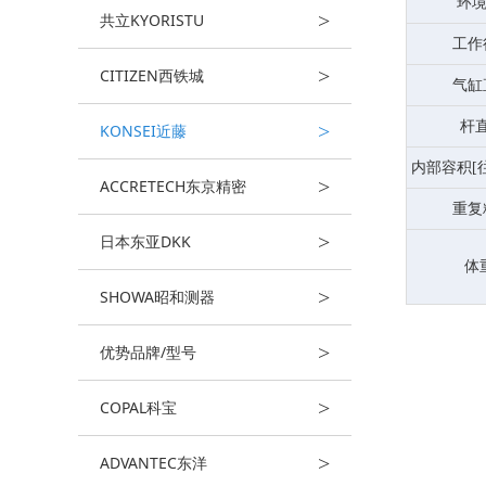
环
>
共立KYORISTU
工作
>
CITIZEN西铁城
气缸
杆
>
KONSEI近藤
内部容积[往
>
ACCRETECH东京精密
重复
>
日本东亚DKK
体
>
SHOWA昭和测器
>
优势品牌/型号
>
COPAL科宝
>
ADVANTEC东洋