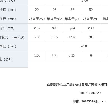
境温度（℃）
5-60
行程（mm）
20
26
32
50
直径（mm）
相当于φ50
相当于φ63
相当于φ80
相当于φ91
相当
直径（mm）
φ16
φ20
φ24
φ30
复式]（cm3 /次）
39.8
81.6
170.8
307
精度（mm）
±0.03
1.85
1.03
3.35
6
重（公斤）
如果需要对以上产品的价格 货期 厂家 技术 资
QQ ：38885518
邮箱：38885518@qq.co