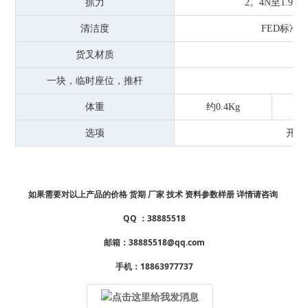
抓力
2。
4N至1.9N
清洁度
FED标准
货叉材质
一块，临时座位，推杆
体重
约0.4Kg
选项
开/
如果需要对以上产品的价格 货期 厂家 技术 资料参数样册 详情请咨询
QQ ：38885518
邮箱：38885518@qq.com
手机：18863977737