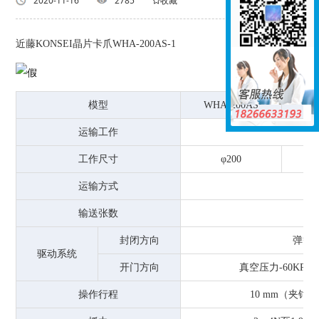
返回列表
2020-11-16
2785
收藏
近藤KONSEI晶片卡爪WHA-200AS-1
模型
WHA-200AS
WH
运输工作
工作尺寸
φ200
运输方式
输送张数
封闭方向
弹簧
驱动系统
开门方向
真空压力-60KPa
操作行程
10 mm（夹钳7