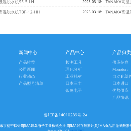
低温脱水机SS-5-LH
TANAKA高温脱
2023-03-18
高温脱水机TBP-12-HH
TANAKA高温脱
2023-03-18
新闻中心
产品中心
产品归类
产品推荐
检测工具
供应信息
公司新闻
理化分析
Monotora
行业动态
工业耗材
自动化部
产品型号清单
日本三丰
日本进口
饭岛电子
优势供应
产品快讯
鲁ICP备14010289号-2
4
针IIJIMA饭岛电子工业株式会社,IIJIMA残存酸素计,IIJIMA食品用微量酸素分析计,